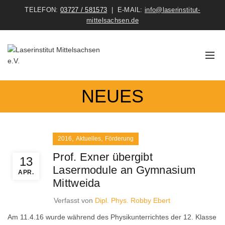
TELEFON:
03727 / 581573
| E-MAIL:
info@laserinstitut-
mittelsachsen.de
Mehr erfahren
NEUES
,
,
2016
Aktuelles
Förderung
Prof. Exner übergibt
13
Lasermodule an Gymnasium
APR.
Mittweida
Verfasst von
Dipl. Phys. Robby Ebert
Am 11.4.16 wurde während des Physikunterrichtes der 12. Klasse