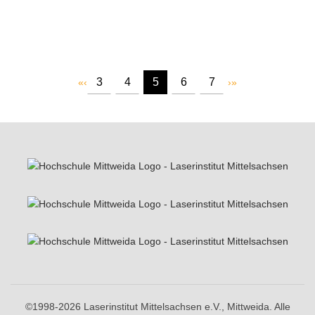
3
4
5
6
7
«
‹
›
»
©1998-2026 Laserinstitut Mittelsachsen e.V., Mittweida. Alle