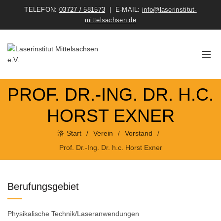
TELEFON:
03727 / 581573
| E-MAIL:
info@laserinstitut-
mittelsachsen.de
Mehr erfahren
PROF. DR.-ING. DR. H.C.
HORST EXNER
Start
Verein
Vorstand
Prof. Dr.-Ing. Dr. h.c. Horst Exner
Berufungsgebiet
Physikalische Technik/Laseranwendungen